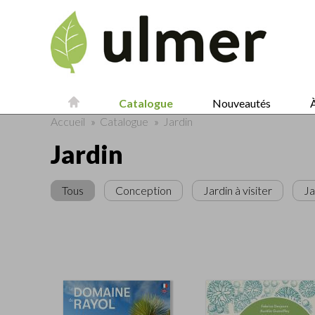
Catalogue
Nouveautés
À
Accueil
»
Catalogue
»
Jardin
Jardin
Tous
Conception
Jardin à visiter
Ja