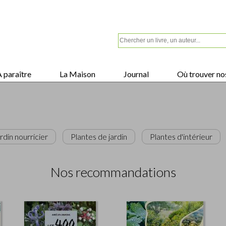
 paraître
La Maison
Journal
Où trouver nos
rdin nourricier
Plantes de jardin
Plantes d'intérieur
Nos recommandations