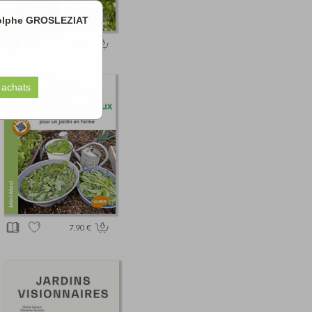
odolphe GROSLEZIAT
8.50 €
7.90 €