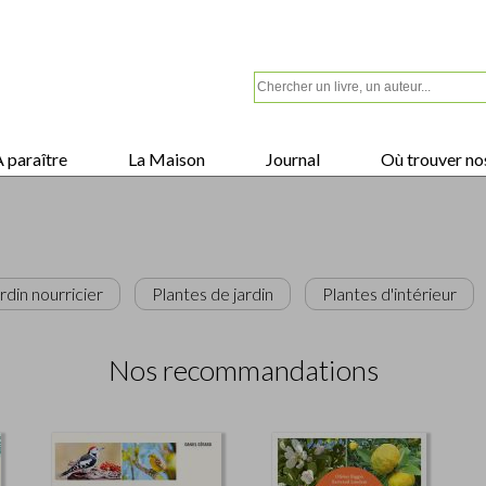
 paraître
La Maison
Journal
Où trouver nos
rdin nourricier
Plantes de jardin
Plantes d'intérieur
Nos recommandations