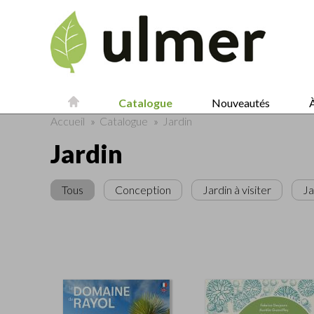
Catalogue
Nouveautés
À
Accueil
»
Catalogue
»
Jardin
Jardin
Tous
Conception
Jardin à visiter
Ja