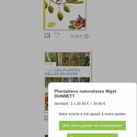
15.20 €
Plantations naturalistes Nigel
DUNNETT
Montant : 1 x 39.90 € = 39.90 €
Votre article a été ajouté à votre panier.
24.90 €