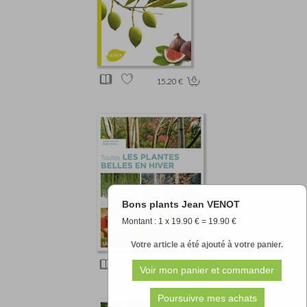
15.20 €
Bons plants Jean VENOT
Montant : 1 x 19.90 € = 19.90 €
Votre article a été ajouté à votre panier.
24.90 €