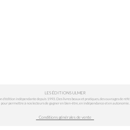
LES ÉDITIONS ULMER
n d'édition indépendante depuis 1993. Des livres beaux et pratiques, des ouvrages de réfé
pour permettre à nos lecteurs de gagner en bien-être, en indépendance et en autonomie.
Conditions générales de vente