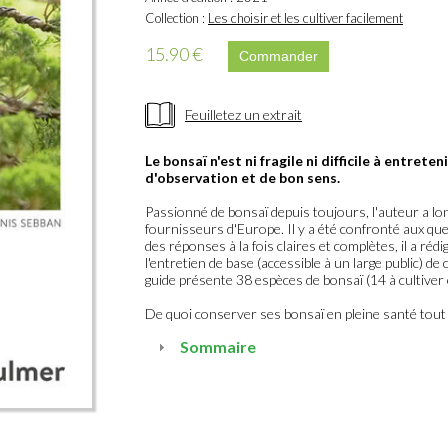
Collection :
Les choisir et les cultiver facilement
15.90 €
Feuilletez un extrait
Le bonsaï n'est ni fragile ni difficile à entrete
d'observation et de bon sens.
Passionné de bonsaï depuis toujours, l'auteur a lo
fournisseurs d'Europe. Il y a été confronté aux qu
des réponses à la fois claires et complètes, il a réd
l'entretien de base (accessible à un large public) 
guide présente 38 espèces de bonsaï (14 à cultiver e
De quoi conserver ses bonsaï en pleine santé tout a
Sommaire