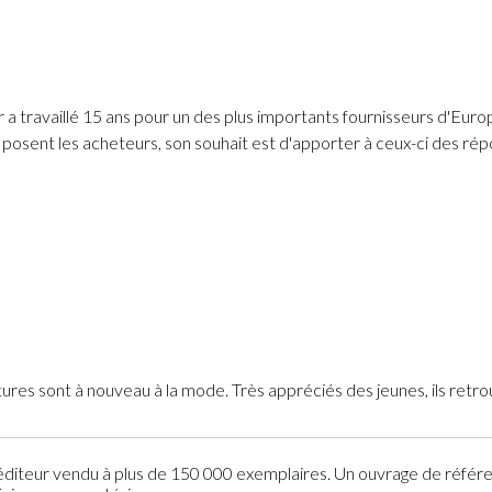
r a travaillé 15 ans pour un des plus importants fournisseurs d'Euro
sent les acheteurs, son souhait est d'apporter à ceux-ci des répo
tures sont à nouveau à la mode. Très appréciés des jeunes, ils retrou
 l’éditeur vendu à plus de 150 000 exemplaires. Un ouvrage de référe