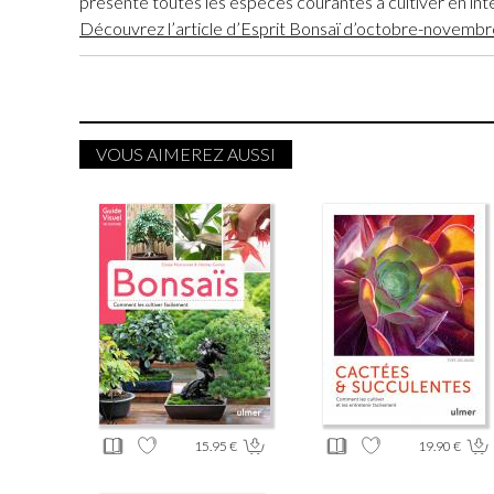
présente toutes les espèces courantes à cultiver en inté
Découvrez l’article d’Esprit Bonsaï d’octobre-novemb
VOUS AIMEREZ AUSSI
15.95 €
19.90 €