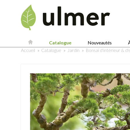
Catalogue
Nouveautés
À
Accueil
»
Catalogue
»
Jardin
»
Bonsaï d'intérieur & d'