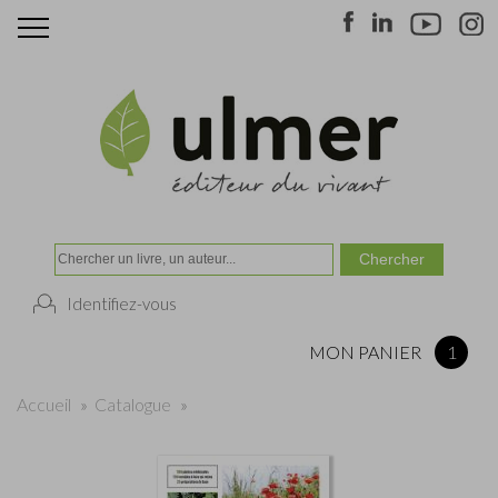
Identifiez-vous
MON PANIER
1
Accueil
»
Catalogue
»