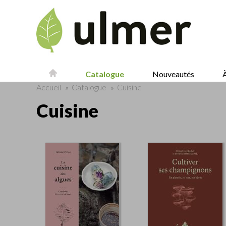
Catalogue
Nouveautés
À
Accueil
»
Catalogue
»
Cuisine
Cuisine