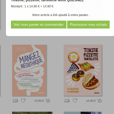
Toastie, pizzette, tartelette Mimi QUESNEL
Montant : 1 x 14.90 € = 14.90 €
Votre article a été ajouté à votre panier.
16.90 €
11.90 €
19.90 €
14.90 €