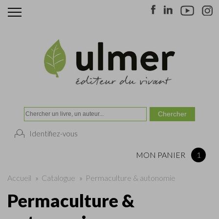
Identifiez-vous
MON PANIER
1
Accueil
»
Catalogue
»
Permaculture & autonomie
Permaculture &