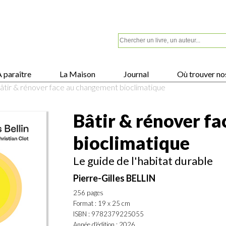
 paraître
La Maison
Journal
Où trouver nos
âtir & rénover face au changement bioclimatique
Bâtir & rénover f
bioclimatique
Le guide de l'habitat durable
Pierre-Gilles BELLIN
256 pages
Format : 19 x 25 cm
ISBN : 9782379225055
Année d'édition : 2026