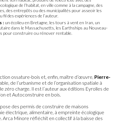
logique de l’habitat, en ville comme à la campagne, des
, des entrepôts ou des municipalités pour asseoir les
 fil des expériences de l’auteur.
 :
un écolieu en Bretagne, les tours à vent en Iran, un
taire dans le Massachusetts, les Earthships au Nouveau-
ts pour construire ou rénover rentable.
ction ossature-bois et, enfin, maître d’œuvre,
Pierre-
le, de l’urbanisme et de l’organisation spatiale à
 zéro charge. Il est l’auteur aux éditions Eyrolles de
ion et Autoconstruire en bois.
 propose des permis de construire de maisons
mie électrique, alimentaire, à empreinte écologique
Arca Minore réfléchit en collectif à la baisse des