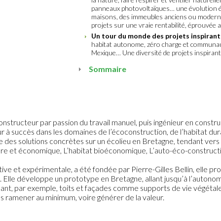
panneaux photovoltaïques… une évolution éco
maisons, des immeubles anciens ou modernes
projets sur une vraie rentabilité, éprouvée au
Un tour du monde des projets inspirants
habitat autonome, zéro charge et communau
Mexique… Une diversité de projets inspiran
Sommaire
structeur par passion du travail manuel, puis ingénieur en constru
à succès dans les domaines de l’écoconstruction, de l’habitat durab
 des solutions concrètes sur un écolieu en Bretagne, tendant vers le
lière et économique, L’habitat bioéconomique, L’auto-éco-construct
ctive et expérimentale, a été fondée par Pierre-Gilles Bellin, elle
e. Elle développe un prototype en Bretagne, allant jusqu’à l’autono
ant, par exemple, toits et façades comme supports de vie végétale. 
les ramener au minimum, voire générer de la valeur.