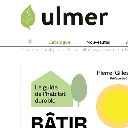
Catalogue
Nouveautés
À
Accueil
»
Catalogue
»
Permaculture & autonomie
»
B