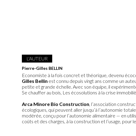
L'AUTEUR
Pierre-Gilles BELLIN
Economiste à la fois concret et théorique, devenu écocon
Gilles Bellin
est connu depuis vingt ans comme un auteur 
petite et grande échelle. Avec son équipe, il expérimente
Se chauffer au bois, Les écosolutions à la crise immobi
Arca Minore Bio Construction
, l’association constru
écologiques, qui peuvent aller jusqu’à l’autonomie total
modérée, conçu pour l’autonomie alimentaire — en utilis
coûts et des charges, à la construction et l’usage, pour 