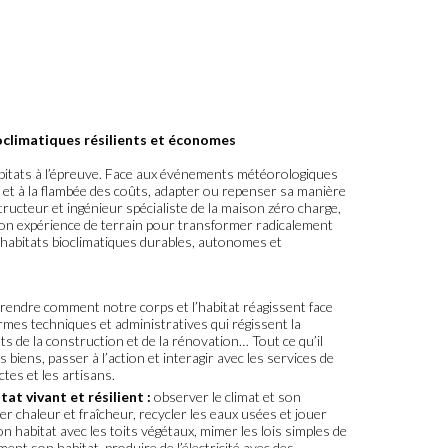
oclimatiques résilients et économes
bitats à l’épreuve. Face aux événements météorologiques
t à la flambée des coûts, adapter ou repenser sa manière
ucteur et ingénieur spécialiste de la maison zéro charge,
son expérience de terrain pour transformer radicalement
s habitats bioclimatiques durables, autonomes et
endre comment notre corps et l’habitat réagissent face
mes techniques et administratives qui régissent la
ts de la construction et de la rénovation… Tout ce qu’il
 biens, passer à l’action et interagir avec les services de
ctes et les artisans.
t vivant et résilient :
observer le climat et son
er chaleur et fraîcheur, recycler les eaux usées et jouer
on habitat avec les toits végétaux, mimer les lois simples de
ement son habitat, produire de l’électricité avec des