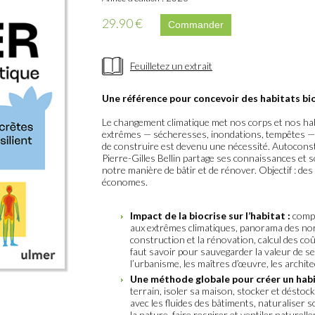
29.90 €
Feuilletez un extrait
Une référence pour concevoir des habitats bi
Le changement climatique met nos corps et nos ha
extrêmes — sécheresses, inondations, tempêtes — e
de construire est devenu une nécessité. Autoconstr
Pierre-Gilles Bellin partage ses connaissances et 
notre manière de bâtir et de rénover. Objectif : de
économes.
Impact de la biocrise sur l’habitat :
compr
aux extrêmes climatiques, panorama des nor
construction et la rénovation, calcul des coû
faut savoir pour sauvegarder la valeur de ses
l’urbanisme, les maîtres d’œuvre, les archite
Une méthode globale pour créer un habita
terrain, isoler sa maison, stocker et déstock
avec les fluides des bâtiments, naturaliser s
la nature, faire respirer et ventiler naturell