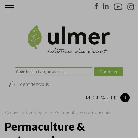
Identifiez-vous
MON PANIER
1
Accueil
»
Catalogue
»
Permaculture & autonomie
Permaculture &