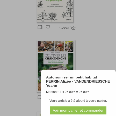
16.90 €
Autonomiser un petit habitat
PERRIN Alizée · VANDENDRIESSCHE
Yoann
Montant : 1 x 26.00 € = 26.00 €
16.90 €
Votre article a été ajouté à votre panier.