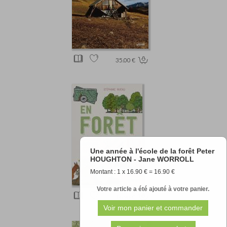
35.00 €
Une année à l'école de la forêt Peter
HOUGHTON - Jane WORROLL
Montant : 1 x 16.90 € = 16.90 €
Votre article a été ajouté à votre panier.
16.90 €