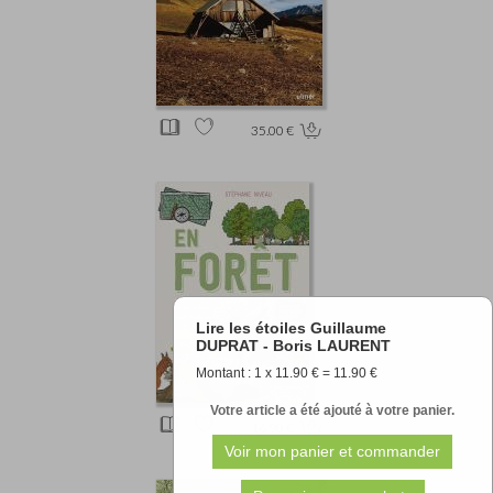
35.00 €
Lire les étoiles Guillaume
DUPRAT - Boris LAURENT
Montant : 1 x 11.90 € = 11.90 €
Votre article a été ajouté à votre panier.
16.90 €