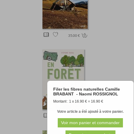
35.00 €
Filer les fibres naturelles Camille
BRABANT - Naomi ROSSIGNOL
Montant : 1 x 16.90 € = 16.90 €
Votre article a été ajouté à votre panier.
16.90 €