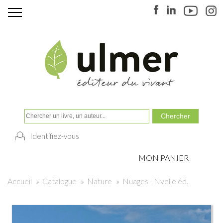
Identifiez-vous
MON PANIER
Accueil
»
Catalogue
»
Nature
»
Nuages - Nvelle éd.