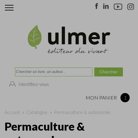
Identifiez-vous
MON PANIER
1
Accueil
»
Catalogue
»
Permaculture & autonomie
Permaculture &