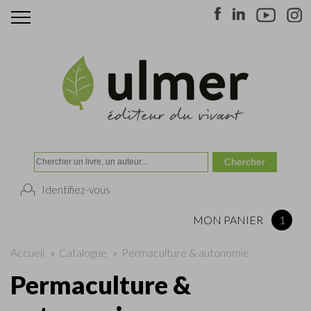
Identifiez-vous
MON PANIER
1
Accueil
»
Catalogue
»
Permaculture & autonomie
Permaculture &