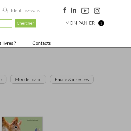
Identifiez-vous
MON PANIER
1
 livres ?
Contacts
o
Monde marin
Faune & insectes