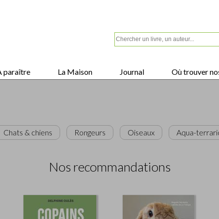
 paraître
La Maison
Journal
Où trouver nos
Chats & chiens
Rongeurs
Oiseaux
Aqua-terrari
Nos recommandations