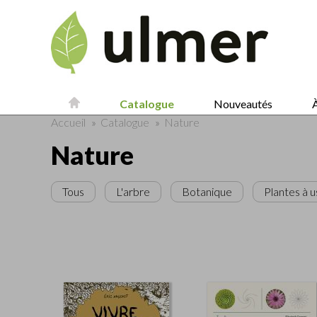
Catalogue
Nouveautés
À
Accueil
»
Catalogue
»
Nature
Nature
Tous
L'arbre
Botanique
Plantes à 