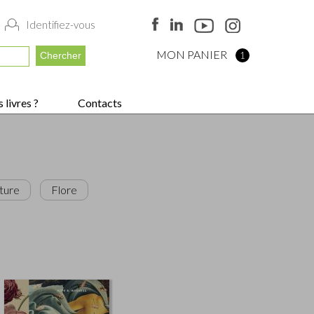
Identifiez-vous
MON PANIER
1
 livres ?
Contacts
ture
Flore