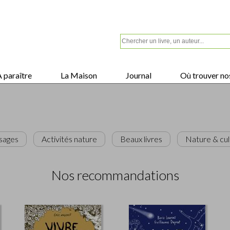
 paraître
La Maison
Journal
Où trouver nos
usages
Activités nature
Beaux livres
Nature & cul
Nos recommandations