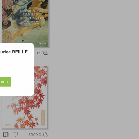
Maurice REILLE
25.00 €
35.00 €