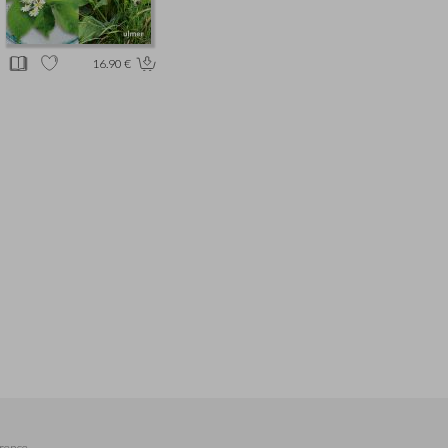
16.90 €
rence,