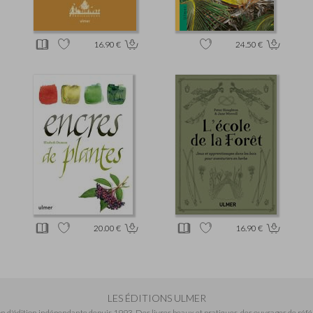
16.90 €
24.50 €
20.00 €
16.90 €
LES ÉDITIONS ULMER
n d'édition indépendante depuis 1993. Des livres beaux et pratiques, des ouvrages de réfé