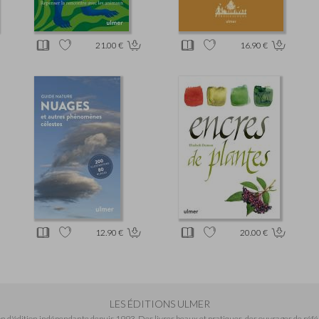
21.00 €
16.90 €
12.90 €
20.00 €
LES ÉDITIONS ULMER
n d'édition indépendante depuis 1993. Des livres beaux et pratiques, des ouvrages de réfé