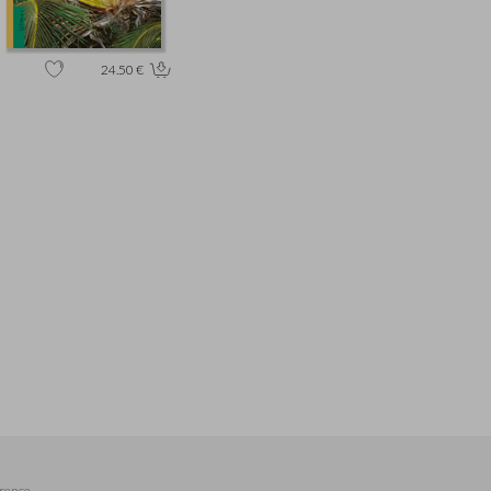
24.50 €
rence,