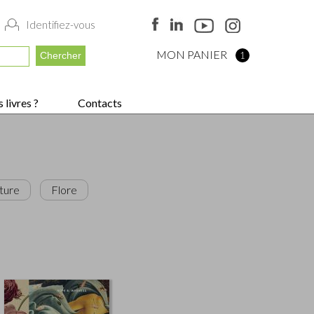
Identifiez-vous
MON PANIER
1
 livres ?
Contacts
ture
Flore