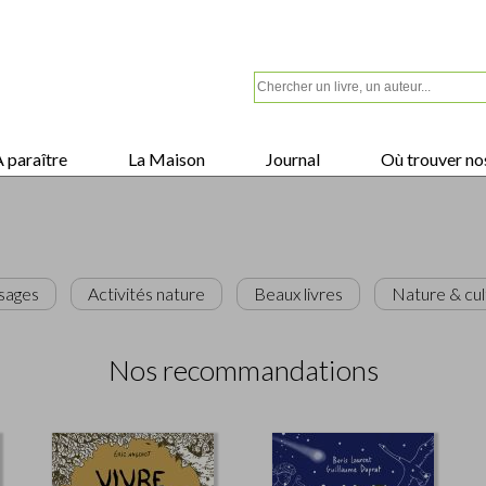
 paraître
La Maison
Journal
Où trouver nos
usages
Activités nature
Beaux livres
Nature & cul
Nos recommandations