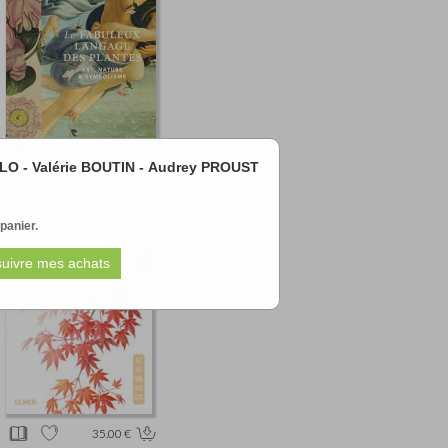
LLO - Valérie BOUTIN - Audrey PROUST
25.00 €
 panier.
35.00 €