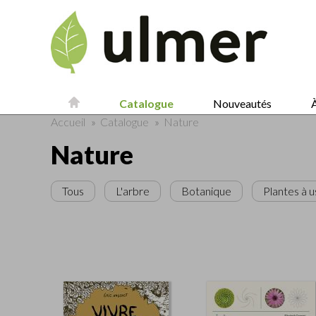
Catalogue
Nouveautés
À
Accueil
»
Catalogue
»
Nature
Nature
Tous
L'arbre
Botanique
Plantes à 