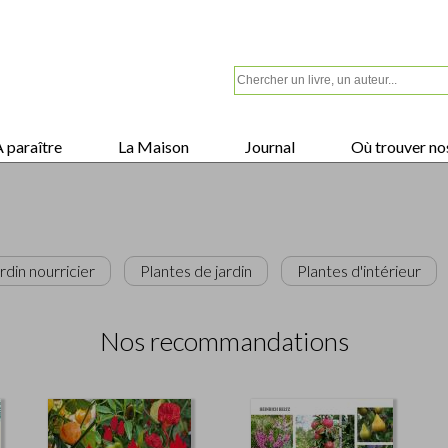
 paraître
La Maison
Journal
Où trouver nos
rdin nourricier
Plantes de jardin
Plantes d'intérieur
Nos recommandations