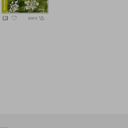
8.50 €
rence,