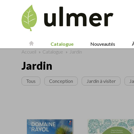
Catalogue
Nouveautés
À
Accueil
»
Catalogue
»
Jardin
Jardin
Tous
Conception
Jardin à visiter
Ja