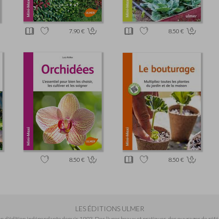
7.90 €
8.50 €
8.50 €
8.50 €
LES ÉDITIONS ULMER
n d'édition indépendante depuis 1993. Des livres beaux et pratiques, des ouvrages de réfé